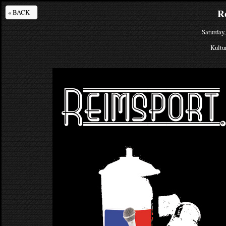
R
« BACK
Saturday
Kultu